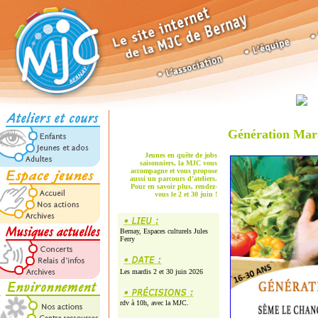
Génération Mar
Jeunes en quête de jobs
saisonniers, la MJC vous
accompagne et vous propose
aussi un parcours d’ateliers.
Pour en savoir plus, rendez-
vous le 2 et 30 juin !
Bernay, Espaces culturels Jules
Ferry
Les mardis 2 et 30 juin 2026
rdv à 10h, avec la MJC.