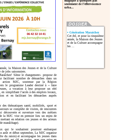
magique à quelques pas
seulement de l’effervescence
urba...
• Génération Maraichez
Cet été, et pour la cinquième
année, la Maison des Jeunes
et de la Culture accompagne
les ...
année, la Maison des Jeunes et de la Culture
 de jobs saisonniers.
Maraîchez! Sème le changement» propose de
ur facilitant nombre de démarches dans un
te action MJC, soutenue par la Région
ers le programme Leader destiné à « faire
jeunes, a vocation à leur proposer un réel
, en simplifiant l’accès à des emplois locaux,
tion et en facilitant les démarches auprès
ur des thématiques santé, mobilités, sport et
 secours se complète de visites, de rencontres
nsi découverte et ouverture vers des métiers
 de la MJC vise en premier lieu un enjeu de
 mettant en relation ces jeunes et des acteurs
 de maraîchage).
x qui le souhaitent pourront embarquer
fin août et début septembre, La MJC organise
lte du raisin) et accompagne les jeunes dans
émunéré, est clé en mains, avec une prise en