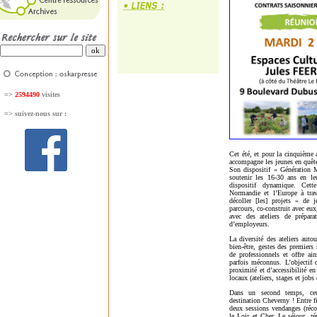
=>
2594490
visites
=>
suivez-nous sur :
Cet été, et pour la cinquième 
accompagne les jeunes en quête
Son dispositif « Génération 
soutenir les 16-30 ans en le
dispositif dynamique. Cet
Normandie et l’Europe à trav
décoller [les] projets » de 
parcours, co-construit avec eux
avec des ateliers de prépara
d’employeurs.
La diversité des ateliers auto
bien-être, gestes des premiers
de professionnels et offre ai
parfois méconnus. L’objectif
proximité et d’accessibilité en
locaux (ateliers, stages et jobs
Dans un second temps, ceu
destination Cheverny ! Entre 
deux sessions vendanges (réco
le Loir et Cher. Le séjour, r