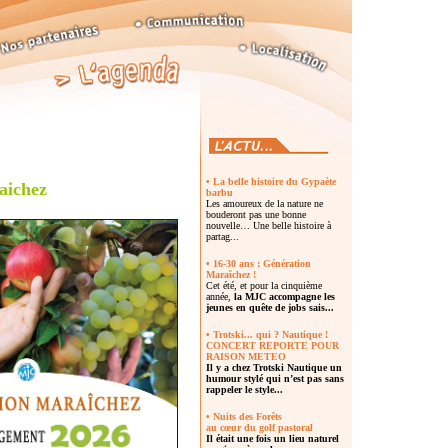
• La belle histoire du Gypaète
aichez
barbu
Les amoureux de la nature ne
bouderont pas une bonne
nouvelle… Une belle histoire à
partag...
• 16-30 ans : Génération
Maraîchez !
Cet été, et pour la cinquième
année,
la MJC accompagne les
jeunes en quête de jobs sais...
• Trotski... qui ? Nautique !
CONCERT REPORTE POUR
RAISON METEO
Il y a chez
Trotski Nautique un
humour stylé
qui n’est pas sans
rappeler le style...
• Nuits des Forêts
au cœur du golf pastoral
Il était une fois un lieu naturel