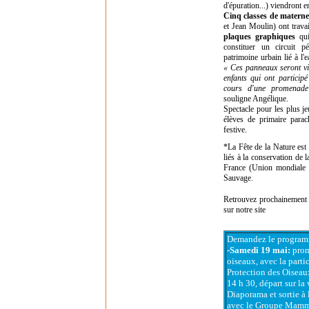
d'épuration...) viendront e
Cinq classes de materne
et Jean Moulin) ont travai
plaques graphiques
qui
constituer un circuit p
patrimoine urbain lié à l'e
« Ces panneaux seront visi
enfants qui ont participé
cours d'une promenade
souligne Angélique.
Spectacle pour les plus je
élèves de primaire parac
festive.
*La Fête de la Nature est 
liés à la conservation de 
France (Union mondiale 
Sauvage.
Retrouvez prochainement l
sur notre site
Demandez le program
-Samedi 19 mai:
prom
oiseaux, avec la parti
Protection des Oisea
14 h 30, départ sur la 
Diaporama et sortie à 
avec le Groupe Mamm