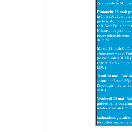
2è étage de la MJC, à 
Dimanche 20 mai:
pr
(à 14 h 30, départ pla
participation des ass
et le Noir. Deux haltes
Hilaire et au jardin d
pause rafraîchissemen
de la MJC.
Mardi 22 mai:
Café-d
climatique » avec l'i
(association ADHER) 
enjeux du développeme
MJC).
Jeudi 24 mai:
Café-dé
animé par Pascal Séj
l'éco-logis: habiter au
MJC).
Vendredi 25 mai:
Bal
guidée par la compagni
rendez-vous au Centre
(animations gratuites 
les sorties auprès de 