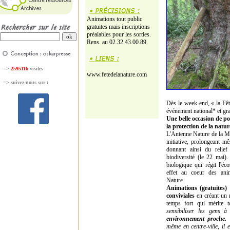
Animations tout public
gratuites mais inscriptions
préalables pour les sorties.
Rens. au 02.32.43.00.89.
=>
2595116
visites
www.fetedelanature.com
=>
suivez-nous sur :
Dès le week-end, « la Fêt
événement national* et gr
Une belle occasion de poi
la protection de la natur
L'Antenne Nature de la MJ
initiative, prolongeant mê
donnant ainsi du relief
biodiversité (le 22 mai)
biologique qui régit l'éc
effet au coeur des ani
Nature.
Animations (gratuites) 
conviviales
en créant un m
temps fort qui mérite t
sensibiliser les gens 
environnement proche.
Q
même en centre-ville, il e