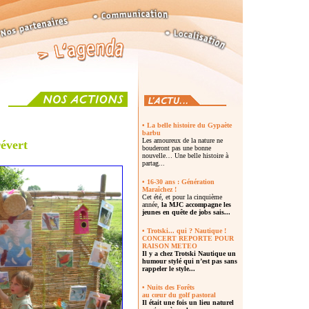
• La belle histoire du Gypaète
barbu
Les amoureux de la nature ne
révert
bouderont pas une bonne
nouvelle… Une belle histoire à
partag...
• 16-30 ans : Génération
Maraîchez !
Cet été, et pour la cinquième
année,
la MJC accompagne les
jeunes en quête de jobs sais...
• Trotski... qui ? Nautique !
CONCERT REPORTE POUR
RAISON METEO
Il y a chez
Trotski Nautique un
humour stylé
qui n’est pas sans
rappeler le style...
• Nuits des Forêts
au cœur du golf pastoral
Il était une fois un lieu naturel