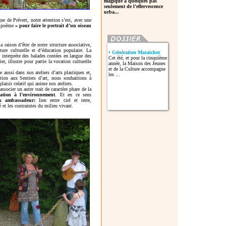
magique à quelques pas
seulement de l’effervescence
urba...
ue de Prévert, notre attention s’est, avec une
le poème
« pour faire le portrait d’un oiseau
a raison d’être de notre structure associative,
ure culturelle et d’éducation populaire. La
• Génération Maraichez
interprète des balades contées en langue des
Cet été, et pour la cinquième
er, illustre pour partie la vocation culturelle
année, la Maison des Jeunes
et de la Culture accompagne
e aussi dans nos ateliers d’arts plastiques et,
les ...
ation aux Sentiers d’art, nous souhaitions à
plaisir créatif qui anime nos ateliers.
socier un autre trait de caractère phare de la
cation à l’environnement
. Et en ce sens
ux ambassadeur:
lien entre ciel et terre,
té et les contraintes du milieu vivant.