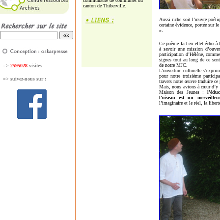
communauté de communes du
canton de Thiberville.
Aussi riche soit l’œuvre poétiq
certaine évidence, portée sur 
»
.
Ce poème fait en effet écho à l
à savoir une mission d’ouvert
participation d’Hélène, comme 
signes tout au long de ce senti
de notre MJC.
=>
2595028
visites
L’ouverture culturelle s’exprim
pour notre troisième particip
=>
suivez-nous sur :
travers notre œuvre traduire ce 
Mais, nous avions à cœur d’y as
Maison des Jeunes :
l’édu
l’oiseau est un merveille
l’imaginaire et le réel, la liber