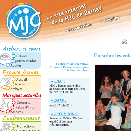
En scène les enf
Le théâtre fait son festival.
Primeur à l'atelier enfants pour
le lever de rideau!
MJC , Bernay centre ville,
au-dessus de la salle des Fêtes
Tél.:02 32 43 00 89
mardi 17 juin 2014
Séances à 18h30 et 20h (voir
encadré ci-dessous).
Rés. nécessaires.