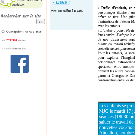
« Drôle d’endroit, ce 
Week end théâtre à la MJC
personnages illustre l’am
prêter ce titre. Une pièc
l’animatrice de l’atelier 
avec les enfants.
« L’atelier a pour rôle de
leurs envies. J’adapte la 
de nos discussions tout
=>
2594970
visites
autour du travail techniq
contrôle de soi, placemen
=>
suivez-nous sur :
Pour les enfants, la scèn
pour explorer l’imagina
personnages extra-ordina
spectateur entre mondes
prévient les autres habitan
garou et Georges le Dra
confrontation entre les d
Les enfants se prod
MJC le mardi 17 j
séances (18h30 ou 
saluer le travail de 
nouvelles vocation
Attention, nombre 