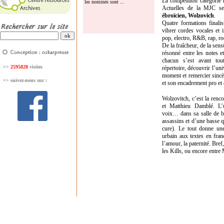
La compétition catégorie
les nominés sont ...
Actuelles de la MJC s
ébroïcien, Wolzovich
.
Quatre formations finali
vibrer cordes vocales et 
pop, electro, R&B, rap, 
De la fraîcheur, de la sens
résonné entre les notes e
chacun s’est avant tou
=>
2595828
visites
répertoire, découvrir l’un
moment et remercier sinc
=>
suivez-nous sur :
et son encadrement pro et 
Wolzovitch, c’est la renc
et Matthieu Damblé. L’u
voix… dans sa salle de ba
assassins et d’une basse 
cure). Le tout donne une
urbain aux textes en fran
l’amour, la paternité. Bref,
les Kills, ou encore entre 