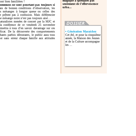
magique à quelques pas
ont bien familières !
seulement de l’effervescence
 communs ne sont pourtant pas toujours si
urba...
ns de bonnes conditions d’observation, les
 des mésanges à longue queue ou celles des
 prêtent pas à confusion. Mais différencier
e mésange noire n’est pas toujours aisé…
naturalistes menées de concert par la MJC et
 la conférence de ce vendredi 25 novembre
mettra à tous d’en savoir davantage sur ces
licat. De la découverte des comportements
• Génération Maraichez
hants parfois déroutants, le public aura tous
Cet été, et pour la cinquième
er sans erreur chaque famille aux attitudes
année, la Maison des Jeunes
et de la Culture accompagne
les ...