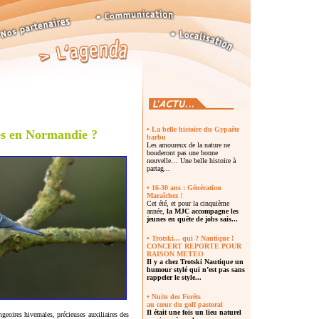
• La belle histoire du Gypaète
es en Normandie ?
barbu
Les amoureux de la nature ne
bouderont pas une bonne
nouvelle… Une belle histoire à
partag...
• 16-30 ans : Génération
Maraîchez !
Cet été, et pour la cinquième
année,
la MJC accompagne les
jeunes en quête de jobs sais...
• Trotski... qui ? Nautique !
CONCERT REPORTE POUR
RAISON METEO
Il y a chez
Trotski Nautique un
humour stylé
qui n’est pas sans
rappeler le style...
• Nuits des Forêts
au cœur du golf pastoral
Il était une fois un lieu naturel
geoires hivernales, précieuses auxiliaires des