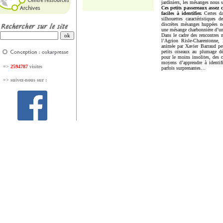
jardiniers, les mésanges nous s
Ces petits passereaux assez
faciles à identifier.
Certes da
silhouettes caractéristiques
discrètes mésanges huppées ne
une mésange charbonnière d’un
Dans le cadre des rencontres 
l’Agrion Risle-Charentonne,
animée par Xavier Barraud per
petits oiseaux au plumage dé
pour le moins insolites, des c
moyens d’apprendre à identifi
=>
2594787
visites
parfois surprenantes…
=>
suivez-nous sur :